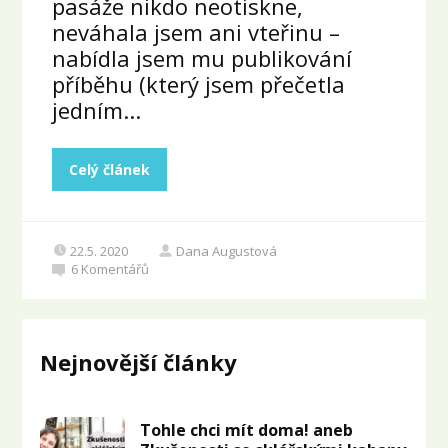
pasáže nikdo neotiskne,
neváhala jsem ani vteřinu –
nabídla jsem mu publikování
příběhu (který jsem přečetla
jedním...
Celý článek
22.5. 2020
Dana Augustová
6
Komentářů
Nejnovější články
Tohle chci mít doma! aneb