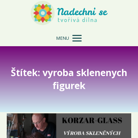
MENU
Štítek: vyroba sklenenych
figurek