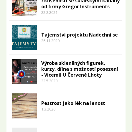
Zkušenosti se sklářskými kahany
od firmy Gregor Instruments
22.2.2021
Tajemství projektu Nadechni se
26.11.2020
Výroba skleněných figurek,
kurzy, dílna s možností posezení
- Vícemil U Červené Lhoty
22.5.2020
Pestrost jako lék na lenost
1.3.2020